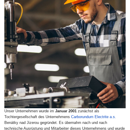
Unser Unternehmen wurde im
Januar 2001
zunächst als
Tochtergesellschaft des Unternehmens
Carborundum Electrite a.s.
Benátky nad Jizerou gegründet. Es übernahm nach und nach
technische Ausrüstung und Mitarbeiter dieses Unternehmens und wurde