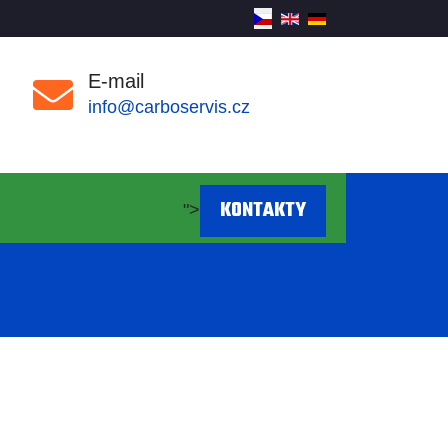
E-mail
info@carboservis.cz
KONTAKTY
">