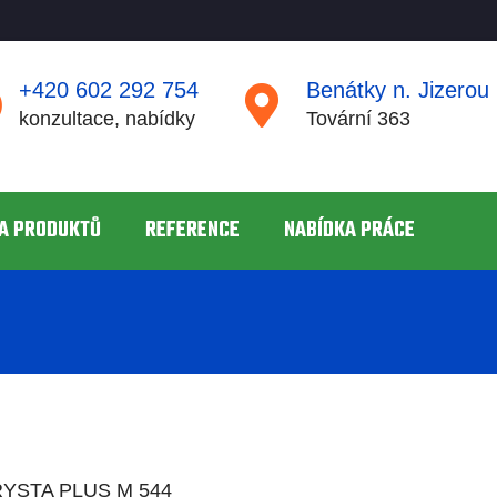
+420 602 292 754
Benátky n. Jizerou
konzultace, nabídky
Tovární 363
A PRODUKTŮ
REFERENCE
NABÍDKA PRÁCE
CRYSTA PLUS M 544